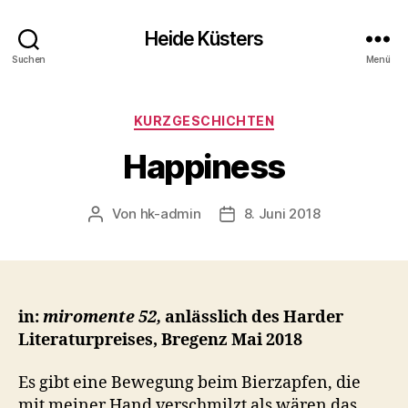
Heide Küsters
Suchen
Menü
Kategorien
KURZGESCHICHTEN
Happiness
Von
hk-admin
8. Juni 2018
Beitragsautor
Veröffentlichungsdatum
in:
miromente 52,
anlässlich des Harder
Literaturpreises, Bregenz Mai 2018
Es gibt eine Bewegung beim Bierzapfen, die
mit meiner Hand verschmilzt als wären das