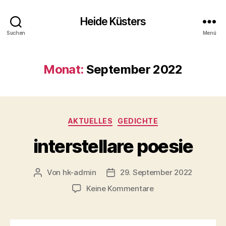
Heide Küsters
Suchen
Menü
Monat:
September 2022
Kategorien
AKTUELLES
GEDICHTE
interstellare poesie
Von
hk-admin
29. September 2022
Beitragsautor
Veröffentlichungsdatum
zu
Keine Kommentare
interstellare
poesie