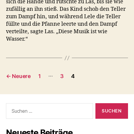
sich die Hände und rutschte zu Las, bis sie wie
zufällig an ihn stieß. Das Kind schob den Teller
zum Dampf hin, und während Lele die Teller
füllte und die Pfanne leerte und den Dampf
verteilte, sagte Las. „Diese Musik ist wie
Wasser.“
Seitennummerierung
…
←
Neuere
1
3
4
der
Beiträge
Suche
nach:
Neueste Beiträge