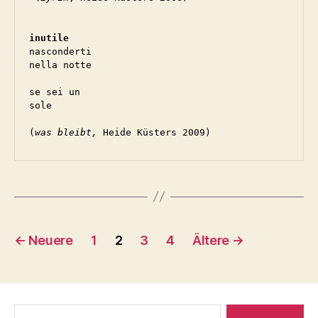
inutile
nasconderti

nella notte

se sei un

sole

(
was bleibt,
Seitennummerierung
←
Neuere
1
2
3
4
Ältere
→
der
Beiträge
Suche